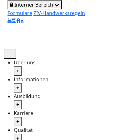
Direkt zum Inhalt
Interner Bereich
Formulare
ZIV-Handwerksregeln
Über uns
+
Informationen
+
Ausbildung
+
Karriere
+
Qualität
+