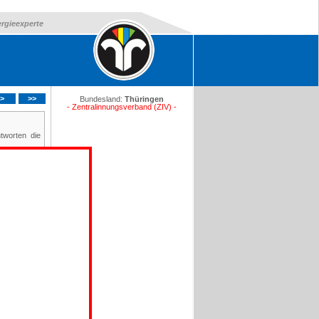
ergieexperte
>
>>
Bundesland:
Thüringen
- Zentralinnungsverband (ZIV) -
tworten die
etten Meldung